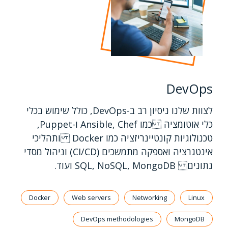
DevOps
לצוות שלנו ניסיון רב ב-DevOps, כולל שימוש בכלי
כלי אוטומציה כמו Ansible, Chef ו-Puppet,
טכנולוגיות קונטיינריזציה כמו Docker ותהליכי
אינטגרציה ואספקה מתמשכים (CI/CD) וניהול מסדי
נתונים SQL, NoSQL, MongoDB ועוד.
Docker
Web servers
Networking
Linux
DevOps methodologies
MongoDB