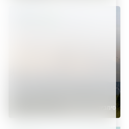
סימביוזה תעשייתית