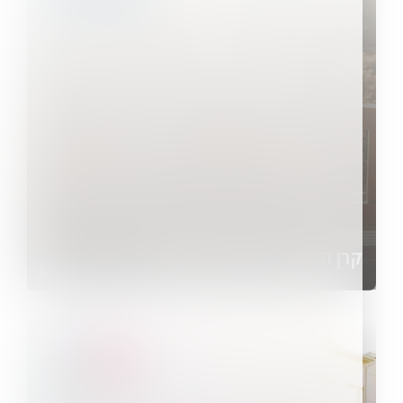
קרן הפנסיה גילעד גימלאות