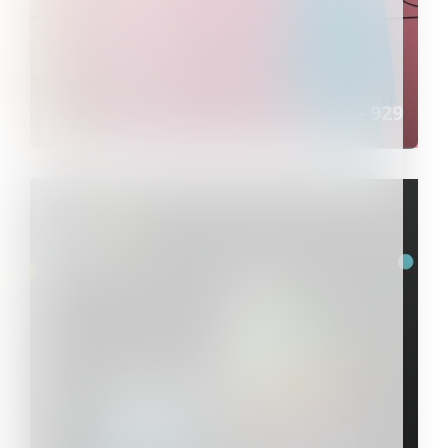
929 - תנ"ך ביחד