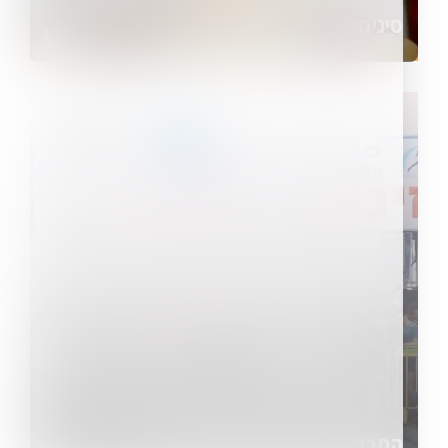
סינימטק ירושלים
החברה העירונית ראשון לציון