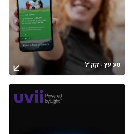
טע עץ - קק"ל