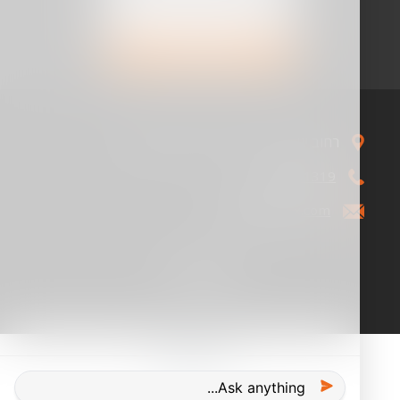
דוא"ל
Image
רחוב יגאל אלון 114 תל אביב, 6744320
03-5631319
Image
info@comrax.com
Image
Image
Image
הצהרת נגישות
כותרת
מדיניות פרטיות
תקנון אתר
תחתונה