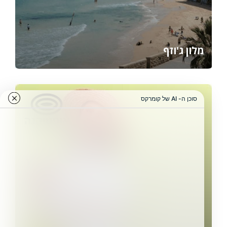
מלון ג'וזף